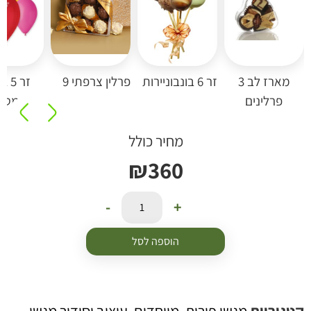
מארז לב 3
זר 6 בונבוניירות
פרלין צרפתי 9
זר 5 בל
פרלינים
מטאלי
מחיר כולל
₪
360
-
+
הוספה לסל