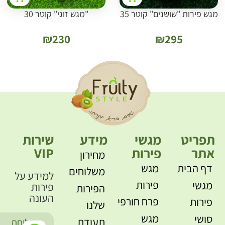
מגש פירות "שושנים" קוטר 35
"מגש זוגי" קוטר 30
₪
230
₪
295
תפריט
מגשי
מידע
שירות
אתר
פירות
VIP
מחירון
דף הבית
מגש
משלוחים
למידע על
פירות
מגשי
פירות
הפירות
העונה
פרח חורפי
פירות
שלנו
מגש
סושי
תעודת
שליחת