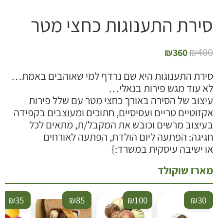
ירת התענוגות כחצי מטר
₪
40
₪
360
ירת התענוגות היא שם נרדף למי שאוהבים באמת…
א עוד מגש פירות בנאלי…
יצוב של הסירה באורך כחצי מטר עם שלל פירות
קזוטיים טריים ועסיסיים, חתוכים ומעוצבים בקפידה
עיצוב מרשים וכובש את המקבל/ת, מתאים לכל
גיגה: הפתעה ליום הולדת, הפתעה לאורחים
ו ישיבה עיסקית במשרד:}
ארז שוקולד
₪
35
₪
85
₪
100
₪
30