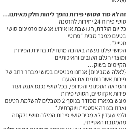
ה לא סוד שסושי פירות נהפך ליהות חלק מאיתנו…
ושי פירות 24 יחידות להזמנה
ל יום הולדת, חג ושבת או אירוע אנשים מזמינים סושי
טעם ממכר מבית "פרוטי
טייל".
סושי שלנו נעשה באהבה מתחילת בחירת הפירות
מוצרי הגלם הטובים והאיכותיים
קיימים בשוק…
לאלה שמבינים} אנחנו מכניסים בסושי מבחר רחב של
ירות אשר נותנים את הטעם
המראה הססגוני והטרופי, בכל סושי נכנס אננס ועוד
ירות אקזוטיים, הסושי פירות
מוגש במארז מסודר בנוסף 2 מטבלים להשלמת הטעם
ארוז בצורה אסטטית ויוקרתית.*
למי שעדין לא מכיר סושי פירות המילה סושי נלקחה
המטבח האסייתי..