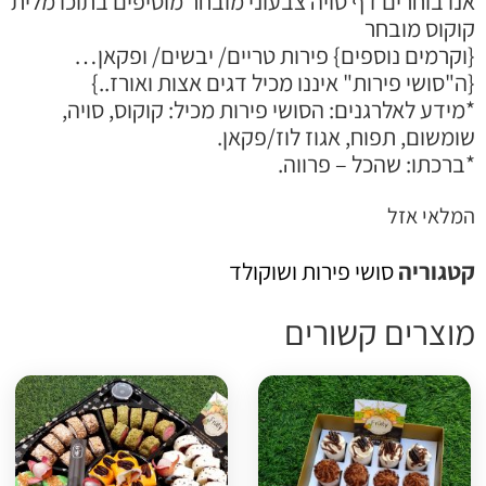
נו בוחרים דף סויה צבעוני מובחר מוסיפים בתוכו מלית
וקוס מובחר
וקרמים נוספים} פירות טריים/ יבשים/ ופקאן…
ה"סושי פירות" איננו מכיל דגים אצות ואורז..}
מידע לאלרגנים: הסושי פירות מכיל: קוקוס, סויה,
ומשום, תפוח, אגוז לוז/פקאן.
ברכתו: שהכל – פרווה.
מלאי אזל
טגוריה
סושי פירות ושוקולד
וצרים קשורים