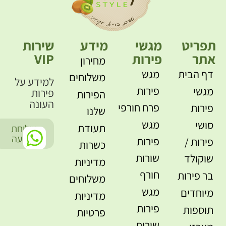
תפריט
מגשי
מידע
שירות
אתר
פירות
VIP
מחירון
דף הבית
מגש
משלוחים
למידע על
פירות
מגשי
פירות
הפירות
העונה
פרח חורפי
פירות
שלנו
מגש
סושי
תעודת
שליחת
-
הודעה
פירות
פירות /
כשרות
שורות
שוקולד
מדיניות
חורף
בר פירות
משלוחים
מגש
מיוחדים
מדיניות
פירות
תוספות
פרטיות
שורות