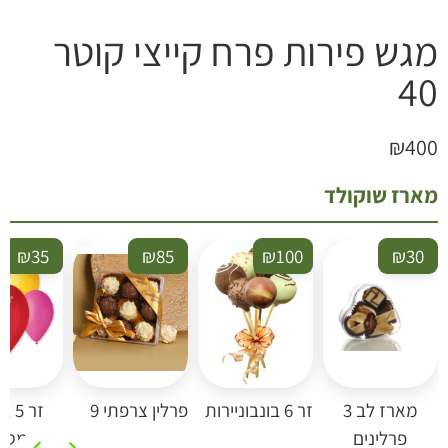
גש פירות פרח קייצי קוטר
4
₪
40
ארז שוקולד
₪
35
₪
85
₪
100
₪
30
מארז לב 3
זר 6 בונבוניירות
פרלין צרפתי 9
זר 5 בל
פרלינים
מטאלי