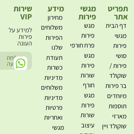
תפריט
מגשי
מידע
שירות
אתר
פירות
VIP
מחירון
דף הבית
מגש
משלוחים
למידע על
פירות
מגשי
פירות
הפירות
העונה
פרח חורפי
פירות
שלנו
מגש
סושי
תעודת
שליחת
-
הודעה
פירות
פירות /
כשרות
שורות
שוקולד
מדיניות
חורף
בר פירות
משלוחים
מגש
מיוחדים
מדיניות
פירות
תוספות
פרטיות
שורות
מארזי
ואחריות
עיצוב
שוקולד ויין
מגשי