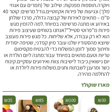
יוקרה.תוספות מפנקות: שילוב של (תמרים עם אגוזי
מלך) ונגיעות של פירות אקזוטיים.גודל מרשים: קוטר 40
"מ – מתאים לאירוח של קבוצה גדולה, מרכז שולחן
אירוע או מתנה מרשימה במיוחד.למה להזמין מגש
ירות מ"פרוטי סטייל"?אנחנו בטוחים שעיצוב פירות
וא לא רק עבודה, אלא שליחות. כל מגש פירות מעוצב
יוצא מהסטודיו שלנו עובר מיון קפדני, שטיפה יסודית
חיתוך סמוך לזמן המשלוח כדי להבטיח מקסימום
ריות וטעם.מתאים במיוחד עבור:מתנה ליום הולדת או
ום נישואין.כיבוד לישיבות צוות ואירועים עסקיים.קינוח
שר ומרענן לשבתות וחגים.משלוח פירות ליולדת או
החלמה מהירה.
ארז שוקולד
₪
35
₪
85
₪
100
₪
30