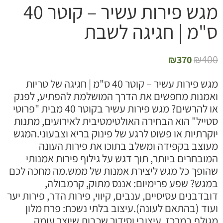
מגש פירות עשיר – קוטר 40
"מ | חגיגה לשבת
₪
40
₪
370
מגש פירות עשיר – קוטר 40 ס"מ | חגיגה של טריות
אמנות מחפשים את הדרך המושלמת להפתיע, לפנק
או להרשים? מגש פירות עשיר בקוטר 40 מבית "פרוטי
טייל" הוא הבחירה האולטימטיבית לאירועים, מתנות
וקרתיות או פשוט לרגע של פינוק בריא וצבעוני.המגש
עוצב בקפידה ומשלב בתוכו את פירות העונה
מובחרים ביותר, תוך דגש על גילוף פירות אמנותי
הופך כל מגש ליצירת אמנות של ממש.מה מחכה לכם
מגש? שפע פרימיום: אננס מתוק, קרמבולה,
ובדבנים עסיסיים, ענבים, קיווי, פירות הדר, פירות יער
עוד (בהתאם לעונה).עיצוב בלתי נשכח: פרח מלון
גולף במרכז, עיצובי וסידור שכבות שיוצר עומק