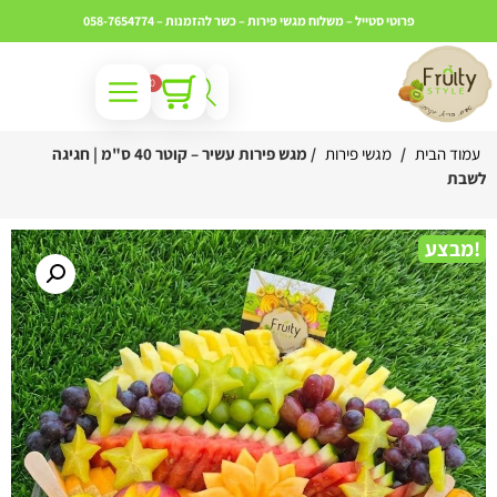
פרוטי סטייל – משלוח מגשי פירות – כשר
להזמנות – 058-7654774
0
עמוד הבית
/
מגשי פירות
/ מגש פירות עשיר – קוטר 40 ס"מ | חגיגה
שבת
מבצע!