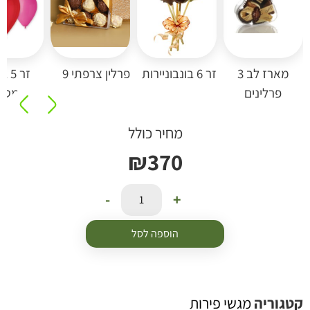
מארז לב 3
זר 6 בונבוניירות
פרלין צרפתי 9
זר 5 בל
פרלינים
מטאלי
מחיר כולל
₪
370
-
+
הוספה לסל
טגוריה
מגשי פירות