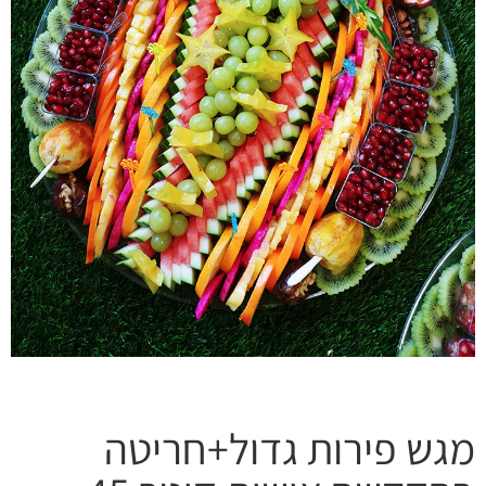
גש פירות גדול+חריטה