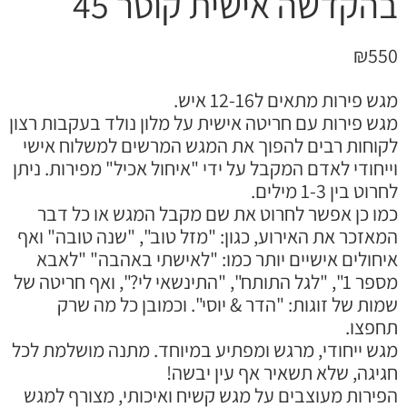
הקדשה אישית קוטר 45
₪
55
גש פירות מתאים ל12-16 איש.
גש פירות עם חריטה אישית על מלון נולד בעקבות רצון
קוחות רבים להפוך את המגש המרשים למשלוח אישי
ייחודי לאדם המקבל על ידי "איחול אכיל" מפירות. ניתן
חרוט בין 1-3 מילים.
מו כן אפשר לחרוט את שם מקבל המגש או כל דבר
מאזכר את האירוע, כגון: "מזל טוב", "שנה טובה" ואף
יחולים אישיים יותר כמו: "לאישתי באהבה" "לאבא
מספר 1", "לגל התותח", "התינשאי לי?", ואף חריטה של
מות של זוגות: "הדר & יוסי". וכמובן כל מה שרק
חפצו.
גש ייחודי, מרגש ומפתיע במיוחד. מתנה מושלמת לכל
גיגה, שלא תשאיר אף עין יבשה!
פירות מעוצבים על מגש קשיח ואיכותי, מצורף למגש