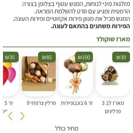
זלגות מיני לנוחות, המגש עטוף בצלופן בצורה
רמטית ומגיע עם סרט להשלמת המראה.
מגש מכיל את מגוון פירות אקזוטיים ופירות העונה.
פירות משתנים בהתאם לעונה.
ארז שוקולד
₪
35
₪
85
₪
100
₪
30
מארז לב 3
זר 6 בונבוניירות
פרלין צרפתי 9
זר 5 בל
פרלינים
מטאלי
מחיר כולל