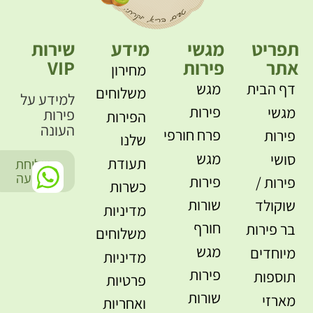
תפריט
מגשי
מידע
שירות
אתר
פירות
VIP
מחירון
דף הבית
מגש
משלוחים
למידע על
פירות
מגשי
פירות
הפירות
העונה
פרח חורפי
פירות
שלנו
מגש
סושי
תעודת
שליחת
-
הודעה
פירות
פירות /
כשרות
שורות
שוקולד
מדיניות
חורף
בר פירות
משלוחים
מגש
מיוחדים
מדיניות
פירות
תוספות
פרטיות
שורות
מארזי
ואחריות