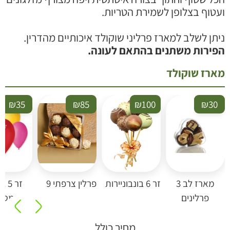
עטוף בצלופן לשמירת הטריות.
יתן לשלב למארז פרליני שוקולד איכותיים מהדרין.
פירות משתנים בהתאם לעונה.
ארז שוקולד
₪
35
₪
85
₪
100
₪
30
מארז לב 3
זר 6 בונבוניירות
פרלין צרפתי 9
זר 5 בל
פרלינים
מטאלי
מחיר כולל