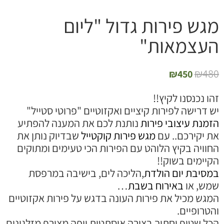
גש פירות גדול "ליום
עצמאות"
₪
48
₪
450
הו נכנסנו לקיץ!!
ש דרישה לפירות קיציים ואקזוטיים "פרוטי סטייל"
זמנת עיצובי פירות
נותנת לכם את המענה להפתיע
ת יקירכם.. עם
מגש פירות קוקטייל
שבדיוק נותן את
חוויה בקיץ הלוהט עם הפירות הכי טעימים ומתוקים
קיימים בשוק!!
מסיבת יום הולדת
,הליכה לים, בישיבה במרפסת
מש, או
באירוח בשבת
…
מגש מכיל את פירות העונה בדגש על פירות אקזוטיים
הטרופיים.
כל שטוף וחתוך בצורה איסתטית ויפה מצורף מזלגונים