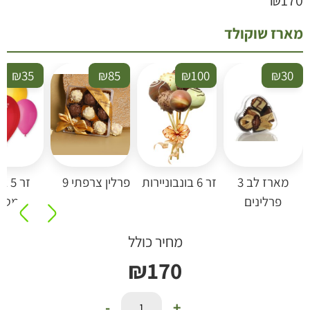
ארז שוקולד
₪
35
₪
85
₪
100
₪
30
מארז לב 3
זר 6 בונבוניירות
פרלין צרפתי 9
זר 5 בל
פרלינים
מטאלי
מחיר כולל
₪
170
-
+