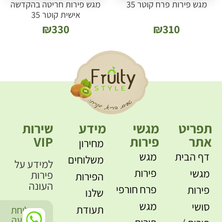
מגש פירות פרח קוטר 35
מגש פירות חריטה בהקדשה
אישית קוטר 35
₪
330
₪
310
תפריט
מגשי
מידע
שירות
אתר
פירות
VIP
מחירון
דף הבית
מגש
משלוחים
למידע על
פירות
מגשי
פירות
הפירות
העונה
פרח חורפי
פירות
שלנו
מגש
סושי
תעודת
שליחת
-
הודעה