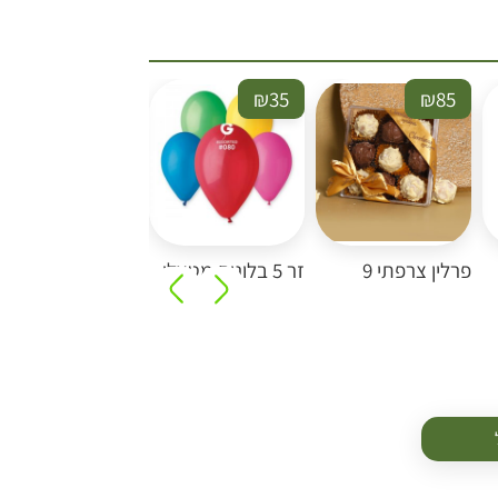
₪
15
₪
35
₪
85
פרלין צרפתי 9
זר 5 בלונים מטאלי
בלון הליום יום
הולדת