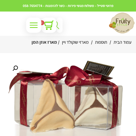
פרוטי סטייל – משלוח מגשי פירות – כשר
להזמנות – 058-7654774
0
עמוד הבית
/
תוספות
/
מארזי שוקולד ויין
/ מארז אוזן המן