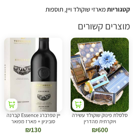
טגוריות
מארזי שוקולד ויין
,
תוספות
וצרים קשורים
סלסלת פינוק שוקולד עשירה
יין טפרברג Essence קברנה
ויוקרתית מהדרין
סוביניון + מארז מפואר
₪
130
₪
600