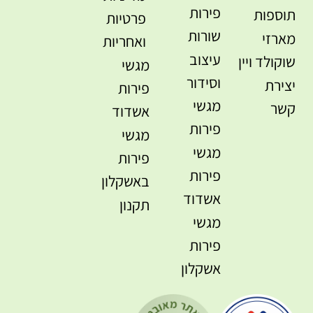
פירות
תוספות
פרטיות
שורות
מארזי
ואחריות
עיצוב
שוקולד ויין
מגשי
וסידור
יצירת
פירות
מגשי
קשר
אשדוד
פירות
מגשי
מגשי
פירות
פירות
באשקלון
אשדוד
תקנון
מגשי
פירות
אשקלון