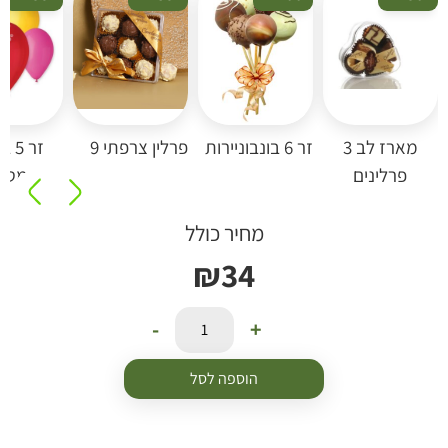
מארז לב 3
זר 6 בונבוניירות
פרלין צרפתי 9
זר 5 בל
פרלינים
מטאלי
מחיר כולל
₪
34
-
+
הוספה לסל