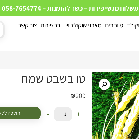
 משלוח מגשי פירות – כשר
להזמנות – 058-7654774
וקולד
מיוחדים
מארזי שוקולד ויין
בר פירות
צור קשר
טו בשבט שמח
₪
200
-
+
הוספה לסל