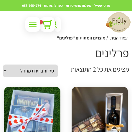
פרוטי סטייל – משלוח מגשי פירות – כשר
להזמנות – 058-7654774
0
עמוד הבית
/ מוצרים המתויגים “פרלינים”
רלינים
ציגים את כל ⁦2⁩ התוצאות