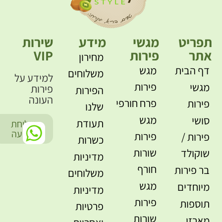
תפריט
מגשי
מידע
שירות
אתר
פירות
VIP
מחירון
דף הבית
מגש
משלוחים
למידע על
פירות
מגשי
פירות
הפירות
העונה
פרח חורפי
פירות
שלנו
מגש
סושי
תעודת
שליחת
-
הודעה
פירות
פירות /
כשרות
שורות
שוקולד
מדיניות
חורף
בר פירות
משלוחים
מגש
מיוחדים
מדיניות
פירות
תוספות
פרטיות
שורות
מארזי