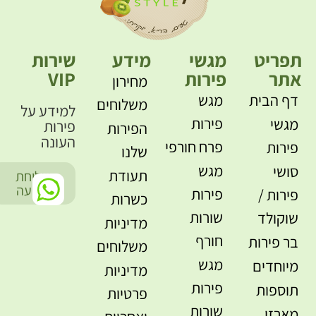
תפריט
מגשי
מידע
שירות
אתר
פירות
VIP
מחירון
דף הבית
מגש
משלוחים
למידע על
פירות
מגשי
פירות
הפירות
העונה
פרח חורפי
פירות
שלנו
מגש
סושי
תעודת
שליחת
-
הודעה
פירות
פירות /
כשרות
שורות
שוקולד
מדיניות
חורף
בר פירות
משלוחים
מגש
מיוחדים
מדיניות
פירות
תוספות
פרטיות
שורות
מארזי