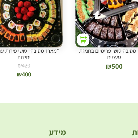
מסיבה סושי פרימיום בחגיגת
טעמים
יחידות
₪
420
₪
500
₪
400
ת
מידע