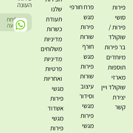
העונה
פרח חורפי
פירות
שלנו
מגש
סושי
תעודת
שליחת
-
הודעה
פירות
פירות /
כשרות
שורות
שוקולד
מדיניות
חורף
בר פירות
משלוחים
מגש
מיוחדים
מדיניות
פירות
תוספות
פרטיות
שורות
מארזי
ואחריות
עיצוב
שוקולד ויין
מגשי
וסידור
יצירת
פירות
מגשי
קשר
אשדוד
פירות
מגשי
מגשי
פירות