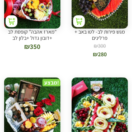
מגש פירות לב- לטו באב +
"מארז אהבה" קופסת לב
פרלינים
+דובון גדול +בלון לב
₪
350
₪
300
₪
280
מבצע!