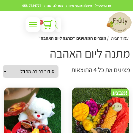
פרוטי סטייל – משלוח מגשי פירות – כשר
להזמנות – 058-7654774
0
עמוד הבית
/ מוצרים המתויגים “מתנה ליום האהבה”
תנה ליום האהבה
ציגים את כל ⁦4⁩ התוצאות
מבצע!