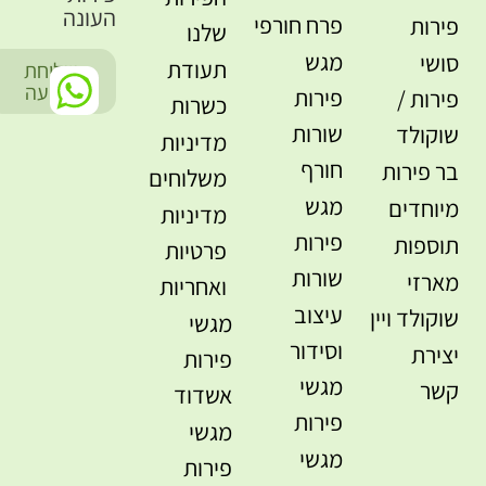
העונה
פרח חורפי
פירות
שלנו
מגש
סושי
תעודת
שליחת
-
הודעה
פירות
פירות /
כשרות
שורות
שוקולד
מדיניות
חורף
בר פירות
משלוחים
מגש
מיוחדים
מדיניות
פירות
תוספות
פרטיות
שורות
מארזי
ואחריות
עיצוב
שוקולד ויין
מגשי
וסידור
יצירת
פירות
מגשי
קשר
אשדוד
פירות
מגשי
מגשי
פירות