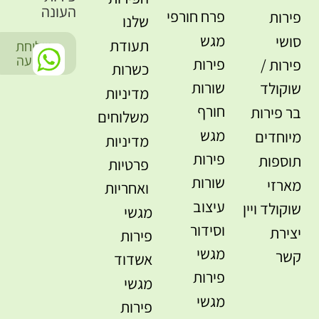
העונה
פרח חורפי
פירות
שלנו
מגש
סושי
תעודת
שליחת
-
הודעה
פירות
פירות /
כשרות
שורות
שוקולד
מדיניות
חורף
בר פירות
משלוחים
מגש
מיוחדים
מדיניות
פירות
תוספות
פרטיות
שורות
מארזי
ואחריות
עיצוב
שוקולד ויין
מגשי
וסידור
יצירת
פירות
מגשי
קשר
אשדוד
פירות
מגשי
מגשי
פירות