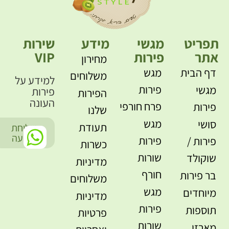
תפריט
מגשי
מידע
שירות
אתר
פירות
VIP
מחירון
דף הבית
מגש
משלוחים
למידע על
פירות
מגשי
פירות
הפירות
העונה
פרח חורפי
פירות
שלנו
מגש
סושי
תעודת
שליחת
-
הודעה
פירות
פירות /
כשרות
שורות
שוקולד
מדיניות
חורף
בר פירות
משלוחים
מגש
מיוחדים
מדיניות
פירות
תוספות
פרטיות
שורות
מארזי