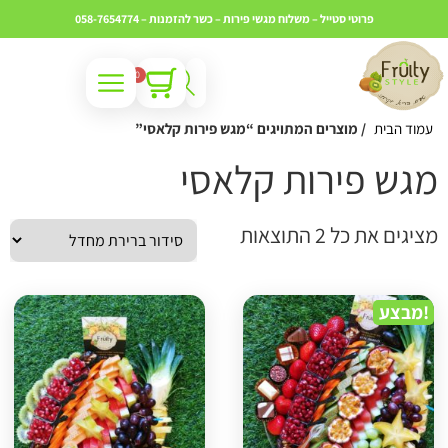
פרוטי סטייל – משלוח מגשי פירות – כשר
להזמנות – 058-7654774
0
עמוד הבית
/ מוצרים המתויגים “מגש פירות קלאסי”
גש פירות קלאסי
ציגים את כל ⁦2⁩ התוצאות
מבצע!