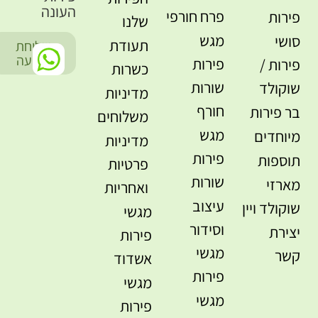
העונה
פרח חורפי
פירות
שלנו
מגש
סושי
תעודת
שליחת
-
הודעה
פירות
פירות /
כשרות
שורות
שוקולד
מדיניות
חורף
בר פירות
משלוחים
מגש
מיוחדים
מדיניות
פירות
תוספות
פרטיות
שורות
מארזי
ואחריות
עיצוב
שוקולד ויין
מגשי
וסידור
יצירת
פירות
מגשי
קשר
אשדוד
פירות
מגשי
מגשי
פירות