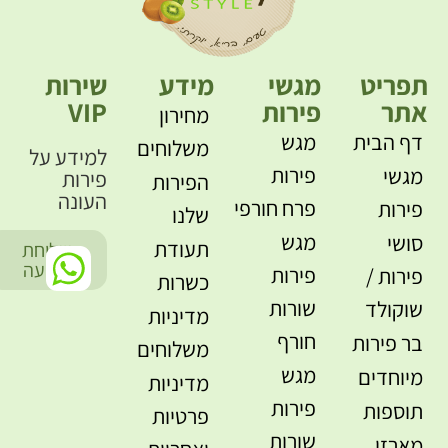
תפריט
מגשי
מידע
שירות
אתר
פירות
VIP
מחירון
דף הבית
מגש
משלוחים
למידע על
פירות
מגשי
פירות
הפירות
העונה
פרח חורפי
פירות
שלנו
מגש
סושי
תעודת
שליחת
-
הודעה
פירות
פירות /
כשרות
שורות
שוקולד
מדיניות
חורף
בר פירות
משלוחים
מגש
מיוחדים
מדיניות
פירות
תוספות
פרטיות
שורות
מארזי