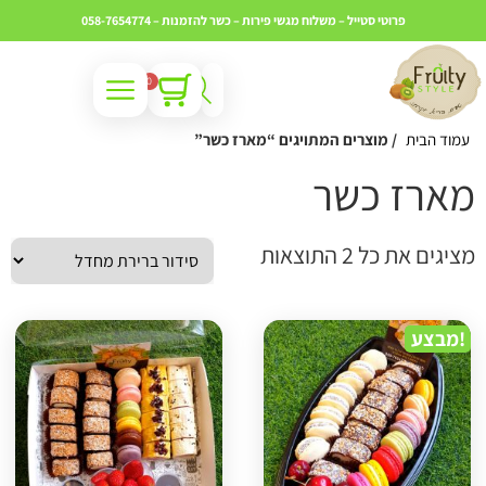
פרוטי סטייל – משלוח מגשי פירות – כשר
להזמנות – 058-7654774
0
עמוד הבית
/ מוצרים המתויגים “מארז כשר”
ארז כשר
ציגים את כל ⁦2⁩ התוצאות
מבצע!