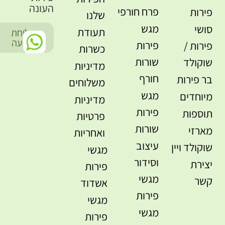
העונה
פרח חורפי
פירות
שלנו
מגש
סושי
תעודת
שליחת
-
הודעה
פירות
פירות /
כשרות
שורות
שוקולד
מדיניות
חורף
בר פירות
משלוחים
מגש
מיוחדים
מדיניות
פירות
תוספות
פרטיות
שורות
מארזי
ואחריות
עיצוב
שוקולד ויין
מגשי
וסידור
יצירת
פירות
מגשי
קשר
אשדוד
פירות
מגשי
מגשי
פירות