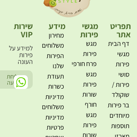
תפריט
מגשי
מידע
שירות
אתר
פירות
VIP
מחירון
דף הבית
מגש
משלוחים
למידע על
פירות
מגשי
פירות
הפירות
העונה
פרח חורפי
פירות
שלנו
מגש
סושי
תעודת
שליחת
-
הודעה
פירות
פירות /
כשרות
שורות
שוקולד
מדיניות
חורף
בר פירות
משלוחים
מגש
מיוחדים
מדיניות
פירות
תוספות
פרטיות
שורות
מארזי