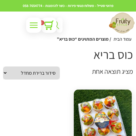
פרוטי סטייל – משלוח מגשי פירות – כשר
להזמנות – 058-7654774
0
עמוד הבית
/ מוצרים המתויגים “כוס בריא”
וס בריא
ציג תוצאה אחת