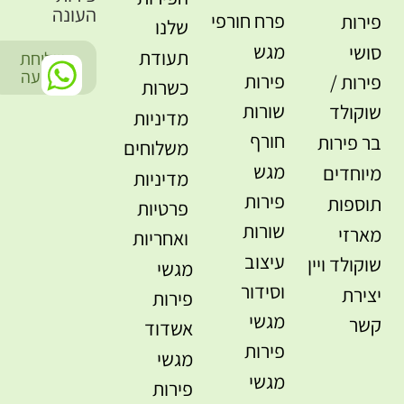
העונה
פרח חורפי
פירות
שלנו
מגש
סושי
תעודת
שליחת
-
הודעה
פירות
פירות /
כשרות
שורות
שוקולד
מדיניות
חורף
בר פירות
משלוחים
מגש
מיוחדים
מדיניות
פירות
תוספות
פרטיות
שורות
מארזי
ואחריות
עיצוב
שוקולד ויין
מגשי
וסידור
יצירת
פירות
מגשי
קשר
אשדוד
פירות
מגשי
מגשי
פירות