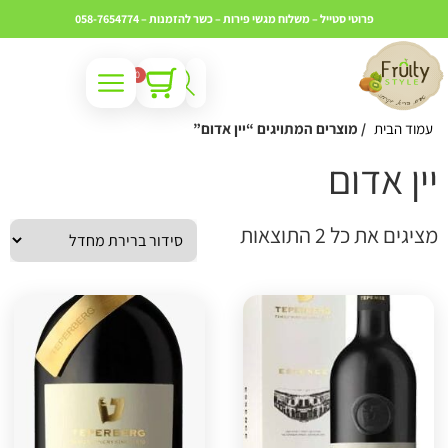
פרוטי סטייל – משלוח מגשי פירות – כשר
להזמנות – 058-7654774
0
עמוד הבית
/ מוצרים המתויגים “יין אדום”
ין אדום
ציגים את כל ⁦2⁩ התוצאות