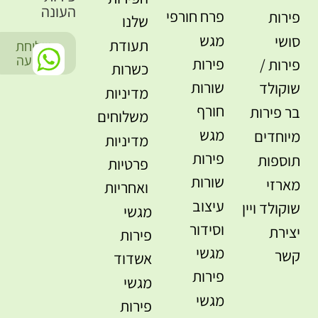
העונה
פרח חורפי
פירות
שלנו
מגש
סושי
תעודת
שליחת
-
הודעה
פירות
פירות /
כשרות
שורות
שוקולד
מדיניות
חורף
בר פירות
משלוחים
מגש
מיוחדים
מדיניות
פירות
תוספות
פרטיות
שורות
מארזי
ואחריות
עיצוב
שוקולד ויין
מגשי
וסידור
יצירת
פירות
מגשי
קשר
אשדוד
פירות
מגשי
מגשי
פירות