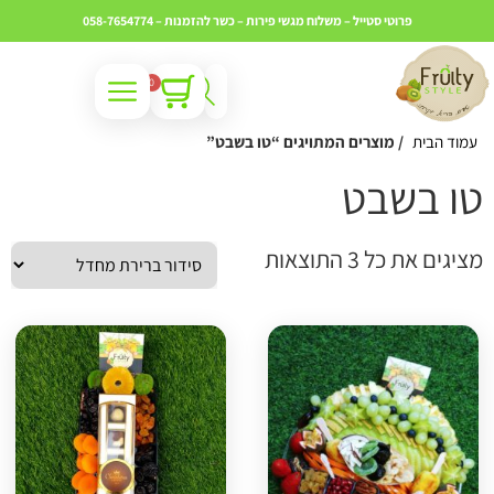
פרוטי סטייל – משלוח מגשי פירות – כשר
להזמנות – 058-7654774
0
עמוד הבית
/ מוצרים המתויגים “טו בשבט”
ו בשבט
ציגים את כל ⁦3⁩ התוצאות