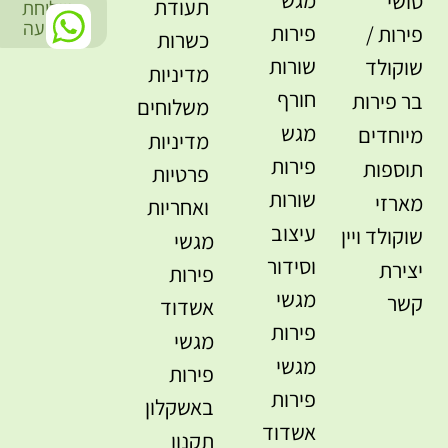
מגש
סושי
תעודת
שליחת
-
הודעה
פירות
פירות /
כשרות
שורות
שוקולד
מדיניות
חורף
בר פירות
משלוחים
מגש
מיוחדים
מדיניות
פירות
תוספות
פרטיות
שורות
מארזי
ואחריות
עיצוב
שוקולד ויין
מגשי
וסידור
יצירת
פירות
מגשי
קשר
אשדוד
פירות
מגשי
מגשי
פירות
פירות
באשקלון
אשדוד
תקנון