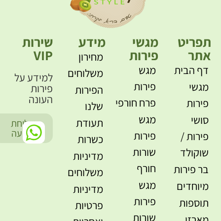
תפריט
מגשי
מידע
שירות
אתר
פירות
VIP
מחירון
דף הבית
מגש
משלוחים
למידע על
פירות
מגשי
פירות
הפירות
העונה
פרח חורפי
פירות
שלנו
מגש
סושי
תעודת
שליחת
-
הודעה
פירות
פירות /
כשרות
שורות
שוקולד
מדיניות
חורף
בר פירות
משלוחים
מגש
מיוחדים
מדיניות
פירות
תוספות
פרטיות
שורות
מארזי