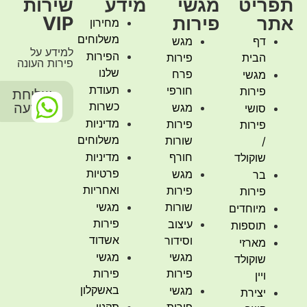
תפריט
מגשי
מידע
שירות
אתר
פירות
VIP
מחירון
משלוחים
דף
מגש
למידע על
הפירות
הבית
פירות
פירות העונה
שלנו
פרח
מגשי
תעודת
חורפי
פירות
שליחת
-
כשרות
הודעה
מגש
סושי
מדיניות
פירות
פירות
משלוחים
שורות
/
חורף
מדיניות
שוקולד
פרטיות
מגש
בר
ואחריות
פירות
פירות
שורות
מגשי
מיוחדים
פירות
עיצוב
תוספות
אשדוד
וסידור
מארזי
מגשי
מגשי
שוקולד
פירות
פירות
ויין
באשקלון
מגשי
יצירת